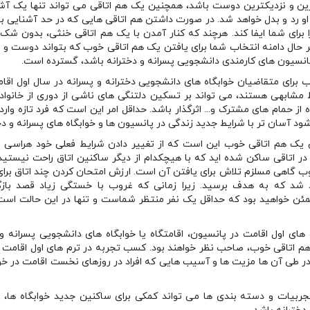
ین و نزدیکترین دوست باشد، همچنین یک هم اتاقی می تواند تنها یک آشن
و رد و بدل خواهد شد. در صورت داشتن هم اتاقی هایی که در حد آشنایی با آ
 برای شما ایفا کند. هرچند که کنار آمدن با یک هم اتاقی خنثی، بدون شک
 هر حال دامنه انتخاب شما برای یافتن یک هم اتاقی خوب که بتواند دوست و
 وپانسیون های کارمندی دانشجویی پسرانه و دخترانه باشد، گسترده است.
برای متقاضیان خوابگاه های دانشجویی دخترانه و پسرانه در سال اول اق
یط مشابهی هستند، می تواند بر تسکین دلتنگی های ناشی از دوری از خانو
ه از حمام های مشترک و… اثرگذار باشد. حداقل امر این است که فرد تازه وارد ب
 آسان تر با شرایط جدید زندگی در پانسیون ها و خوابگاه های پسرانه و دختر
 یک هم اتاقی خوب این است که از تغییر دادن شرایط فعلی خود هراسی ن
در اتاقی ساکن شده اید که با هیچکدام از دیگر ساکنین اتاق راحت نیستید، 
ب گاهی مسلزم تلاش برای یافتن آن است. ارزش امتحان کردن چند اتاق برای
د شد که به هدف برسید. زیرا زمانی که غروب با خستگی زیاد قصد بازگ
طمئن خواهید بود که حداقل یک نفر منتظر شماست و تنها در این حالت است 
ای اول اقامت در پانسیون، اقامتگاه یا خوابگاه های دانشجویی پسرانه و د
هم اتاقی خوب، صاحب نظر خواهند بود. کسب تجربه در ترم های اول اقامت 
 طی آن ها مزیت ها و آسیب هایی که افراد در روزهای نخست اقامت در خوابگ
تجربیات و دسته بندی ها می تواند کمکی برای ساکنین جدید خوابگاه ها، پ