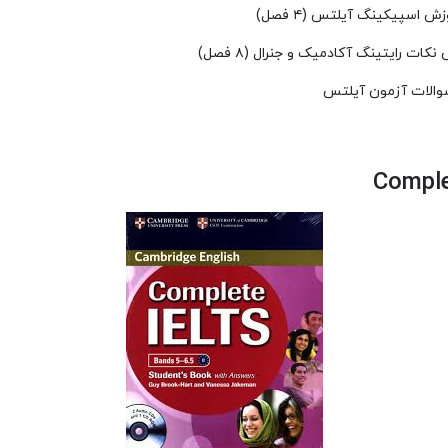
اسپیکینگ آیلتس (۴ فصل)
ت رایتینگ آکادمیک و جنرال (۸ فصل)
والات آزمون آیلتس