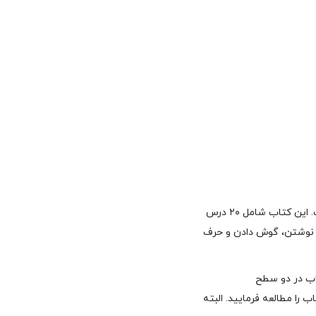
یکی دیگر از منابع بسیار خوب برای آمادگی برای آزمون آیلتس، کتاب Cambridge Objective IELTS است. این کتاب شامل ۲۰ درس
 نوشتن، گوش دادن و حرف
اب در دو سطح
رائه شده است. برای دریافت نمره بالای ۷ بهتر است سطح advanced این کتاب را مطالعه فرمایید. البته