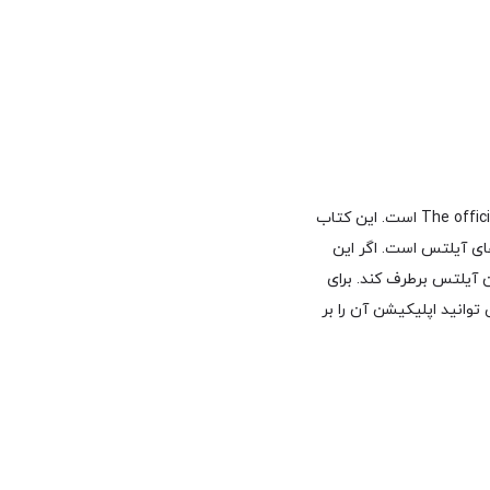
طبق نظرسنجی ها یکی از بهترین منابع آمادگی برای آزمون آیلتس کتاب The official Cambridge Guide to IELTS است. این کتاب
ای آیلتس است. اگر این
ن آیلتس برطرف کند. برای
فرمایید و هم می توانید اپلیکیشن آن را بر