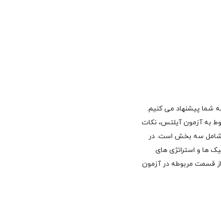
برای مطالعه جهت شرکت در آزمون آیلتس را دارید، ما کتاب New insight into IELTS را به شما پیشنهاد می کنیم.
ات و تکنیک های مربوط به آزمون آیلتس، نکات
م شامل سه بخش است. در
 ها و استراتژی های
ز قسمت مربوطه در آزمون