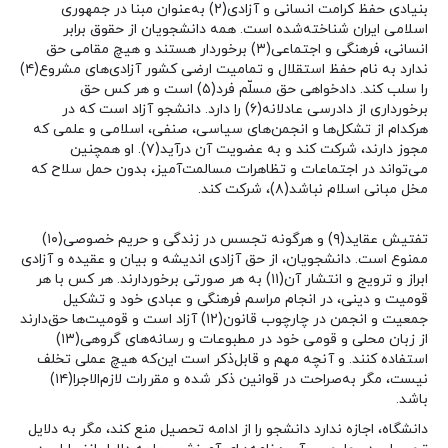
بنیادی حفظ کرامت انسانی و آزادی(۲) به‌عنوان مبنا در جمهوری
اسلامی ایران شناخته‌شده است. همه دانشجویان از حقوق برابر
انسانی، فرهنگی و اجتماعی(۳) برخوردار هستند و هیچ مقامی حق
ندارد به نام حفظ استقلال و تمامیت ارضی کشور آزادی‌های مشروع(۴)
را سلب کند. دادخواهی حق مسلّم فرد(۵) است و هر کس حق
برخورداری از دادرسی عادلانه(۶) را دارد. دانشجو آزاد است که در
هرکدام از تشکل‌ها و انجمن‌های سیاسی، صنفی، اسلامی و علمی که
مجوز دارند، شرکت کند و به عضویت آن درآید(۷). او همچنین
می‌تواند در اجتماعات و تظاهرات مسالمت‌آمیز، بدون حمل سلاح که
مخل مبانی اسلام نباشد(۸)، شرکت کند.
تفتیش عقاید(۹) و هرگونه تجسس در زندگی و حریم خصوصی(۱۰)
ممنوع است. دانشجویان، از حق آزادی اندیشه و بیان و عقیده و آزادی
ابراز و ترویج و انتشار آن(۱۱) به هر صورتی برخوردارند. هر کس با هر
قومیت و دینی، در انجام مراسم فرهنگی و عبادی خود و تشکیل
جمعیت و انجمن در چارچوب قانون(۱۲) آزاد است و قومیت‌ها حق‌دارند
از زبان محلی و قومی خود در مطبوعات و رسانه‌های گروهی(۱۳)
استفاده کنند. و آنچه مهم و قابل‌ذکر است این‌که هیچ عملی تخلف
نیست، مگر به‌صراحت در قوانین ذکر شده و مقررات لازم‌الاجرا(۱۴)
باشد.
دانشگاه، اجازه ندارد دانشجو را از ادامه تحصیل منع کند، مگر به دلایل