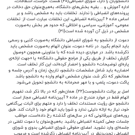
دانشجویان را دارد، شورای انضباطی(۲۰) هست. حراست، انتظامات،
اداره آموزش و … بقیه بخش‌های دانشگاه، به‌هیچ‌عنوان حق دخالت در
پرونده‌های انضباطی را ندارند. تخلفات باید به مشخص باشد و بر
اساس ماده ۶ آیین‌نامه انضباطی، این تخلفات عبارت است از: تخلفات
عمومی، آموزشی، سیاسی و اخلاقی که حدود هر بخش به‌صورت
مشخص در ذیل آن آورده شده است(۲۱).
دعوت از دانشجو به شورای انضباطی دانشگاه به‌صورت کتبی و رسمی
باید انجام بگیرد. در نامه دعوت، عنوان اتهام به‌صورت مشخص باید
ذکرشده باشد. در مواردی دیده شده که با عناوینی همچون «وصول
گزارشِ تخلف از طریق یکی از مراجع حقوقی دانشگاه» یا «جهت ارائه‌ی
پاره‌ای توضیحات» دانشجو را احضار کرده‌اند، این کار تخلف است.
احضاریه باید شامل مشخصات دانشجو، تاریخ، زمان و آدرسِ جلسه و
همانطور که ذکر شد، عنوان مشخص اتهام وارده به دانشجو باشد.
پاکت دعوت، پلمپ و با مهر محرمانه به دانشجو تحویل می‌شود.
اصل بر برائت دانشجوست(۲۲). همان‌طور که در بالا ذکر شد، تفهیم
اتهام فقط در موارد مندرج در ماده ۶ آیین‌نامه انضباطی مجاز است.
دانشجو حق رؤیت مستندات تخلف را دارد و متهم برای اثبات بی‌گناهی
خود، نیاز به ارائه دلیلی ندارد و شورا باید اتهام خود را اثبات کند. طبق
رویه‌های غیرقانونی که در سال‌های گذشته رخ داده‌است، مواظب
جلسات جعلی کمیته انضباطی باشید. به‌هیچ‌عنوان با دعوت تلفنی در
جلسه‌ای وارد نشوید. اعضای حقوقی شورای انضباطی بدوی و شورای
انضباطی تجدیدنظر در آیین‌نامه انضباطی ذکرشده است و مرعوب