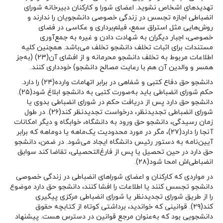
تهدید‌های اشخاص نشوید. اعضای شورا و کارکنان دبیرخانه شورای
انضباطی اجازه تجسس در زندگی خصوصی دانشجویان را ندارند و
روش‌هایی مثل استراق سمع، فیلم‌برداری و عکاسی در فضای
خصوصی، اجبار دیگران به شهادت‌ دادن و غیره به جمع‌آوری
مستندات برای اثبات تخلف دانشجو تخلف می‌باشد. همچنین کلیه
اطلاعات مربوط به تخلف دانشجو محرمانه و از افشای آن(۲۳) (به‌جز
همسر و والدین آن هم با رعایت مصالح دانشجو) خودداری کنند.
دانشجو حق دفاع کتبی و شفاهی در برابر اتهامات وارده(۲۴) را دارد.
حکم شورای انضباطی باید به‌صورت کتبی به دانشجو ابلاغ شود(۲۵).
دانشجو حق دارد پس از دریافت حکم در شورای انضباطی بدوی یا
شورای انضباطی تجدید‌نظر، درخواست تجدیدنظر کند(۲۶). در طول
زمان رسیدگی، دانشجو حق ورود به دانشگاه، خوابگاه و دیگر امکانات
آنجا را دارد(۲۷)، مگر در مورد محدودیت یک‌ماهه یا دوماهه که برابر
آیین‌نامه به دستور رئیس دانشگاه ایجاد می‌شود. در ضمن، دانشجو
حق دارد در حین تحصیل یا پس از فارغ‌التحصیلی، تقاضا کند سوابق
انضباطی‌اش امحا شود(۲۸).
در مواردی که کارکنان و اعضای شوراهای انضباطی در زندگی خصوصی
دانشجو تجسس کنند یا اطلاعات را افشا کنند، دانشجو حق دارد موضوع
را از طریق شورای تجدیدنظر یا شورای انضباطی مرکزی پیگیری
کند(۲۹). قوانینی که خواندید، برداشتی کوتاه از کتابچه حقوق
دانشجویی بود که به‌عنوان مرجع قوانین در دسترس هست. پیشنهاد