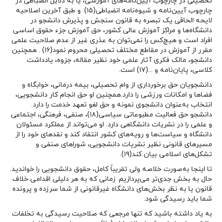
تحصیلی در چارچوب آیین‌نامه‌های آموزشی، یا به دلایل انضباطی در
چارچوب آیین‌نامه و شیوه‌نامه انضباطی(۱۵). و طبق آخرین اصلاحیه
لایحه الحاقی یک تبصره به قانون سنجش و پذیرش دانشجو در
دانشگاه‌ها و مراکز آموزش عالی کشور، حق آموزش جزء حقوق اساسی
افراد است و هیچ‌کس را نمی‌توان به عذری غیر از عدم صلاحیت علمی
مقرر از آموزش در مقاطع مختلف تحصیلی محروم نمود(۱۶) . همچنین
دانشجو، مالک فکری آثار علمی خود نظیر مقاله، جزوه، یادداشت
کلاسی، پایان‌نامه و …(۱۷) است.
دانشجویان حق برخورداری از وام تحصیلی، بیمه درمانی، خوابگاه و
فضاها و امکانات ورزشی را دارد.همچنین او حق انجام کار دانشجویی،
انتخاب به‌عنوان دانشجوی نمونه و حق لغو تعهد خدمت را دارد.
دانشجو حق فعالیت مطبوعاتی سیاسی(۱۸)، صنفی، فرهنگی، اجتماعی
و علمی را در نشریات دانشگاهی دارد. او می‌تواند از عملکرد مسئولان
دانشگاه و سیاست‌ها و رویه‌های کشور انتقاد کند و نقدهای خود را از
مسیرهای قانونی نظیر نشریات دانشجویی، شوراهای صنفی و
تشکل‌های اسلامی بیان کند(۱۹).
تا اینجا به‌صورت خلاصه ولی تقریباً کامل، حقوق دانشجویی را خواندید.
حال به بخش جدی‌تر می‌پردازیم. زمانی که به هر دلیلی اقدامی خلاف
قانون یا به نظر بخش‌های دانشگاه غیرقانونی از شما سرزده و پرونده
شما باید رسیدگی شود.
به یاد داشته باشید که تنها مرجعی که صلاحیت رسیدگی به تخلفات